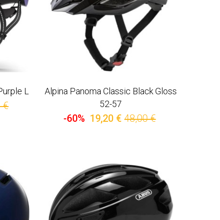
Purple L
Alpina Panoma Classic Black Gloss
52-57
 €
-60%
19,20 €
48,00 €