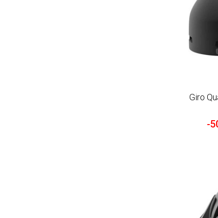
Giro Qu
-5