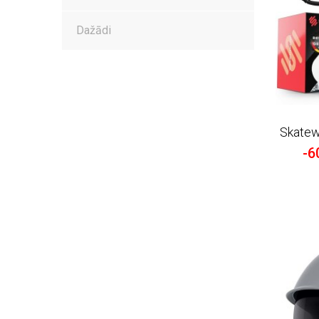
Dažādi
Skatew
-6