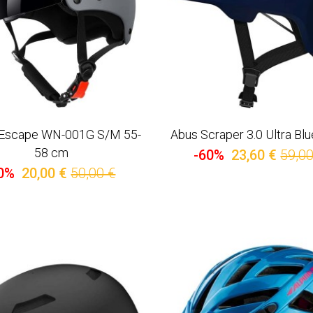
 Escape WN-001G S/M 55-
Abus Scraper 3.0 Ultra Bl
58 cm
-60%
23,60 €
59,00
0%
20,00 €
50,00 €