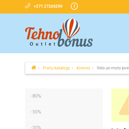
+371 27204299
f
Preču katalogs
Ķiveres
Velo un moto ķiv
-80%
-50%
-30%