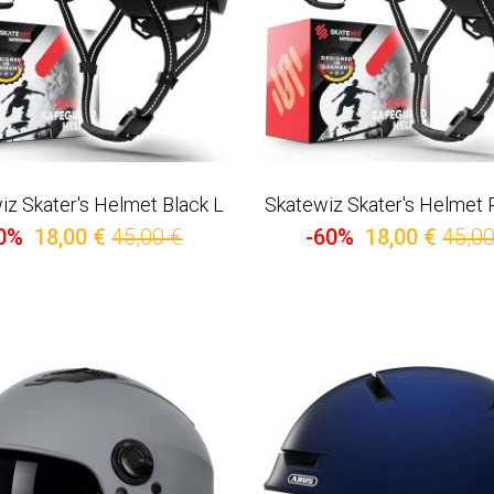
iz Skater's Helmet Black L
Skatewiz Skater's Helmet 
0%
18,00 €
45,00 €
-60%
18,00 €
45,00