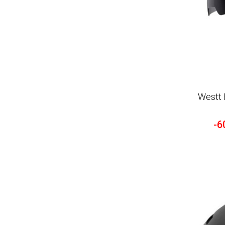
Westt
-6