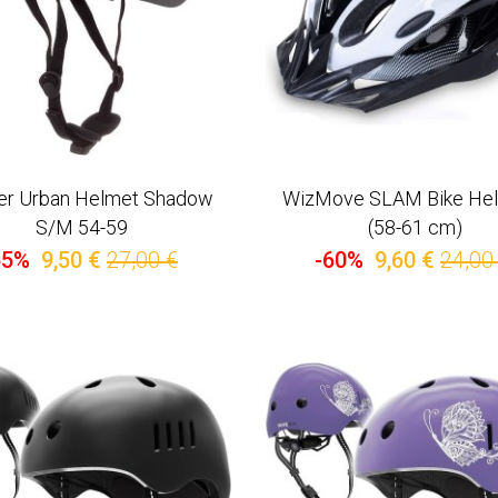
er Urban Helmet Shadow
WizMove SLAM Bike Hel
S/M 54-59
(58-61 cm)
65%
9,50 €
27,00 €
-60%
9,60 €
24,00