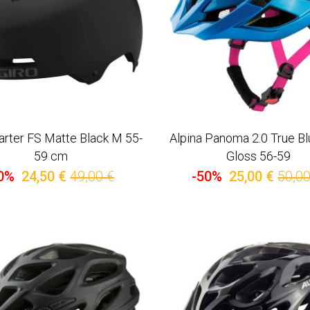
arter FS Matte Black M 55-
Alpina Panoma 2.0 True Bl
59 cm
Gloss 56-59
0%
24,50 €
49,00 €
-50%
25,00 €
50,00