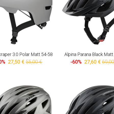
raper 3.0 Polar Matt 54-58
Alpina Parana Black Matt
0%
27,50 €
55,00 €
-60%
27,60 €
69,00