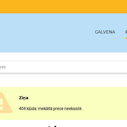
GALVENA
eres
Ziņa
404 kļūda: meklētā prece neeksistē.