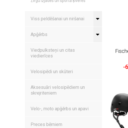
Zirgu izjādes un sporta ķiveres
Viss peldēšanai un niršanai
Apģērbs
Viedpulksteņi un citas
Fisch
viedierīces
-
Velosipēdi un skūteri
Aksesuāri velosipēdiem un
skrejriteniem
Velo-, moto apģērbs un apavi
Preces bērniem