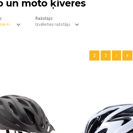
o un moto ķiveres
c
Ražotājs:
na +/-
Izvēlieties ražotāju
2
3