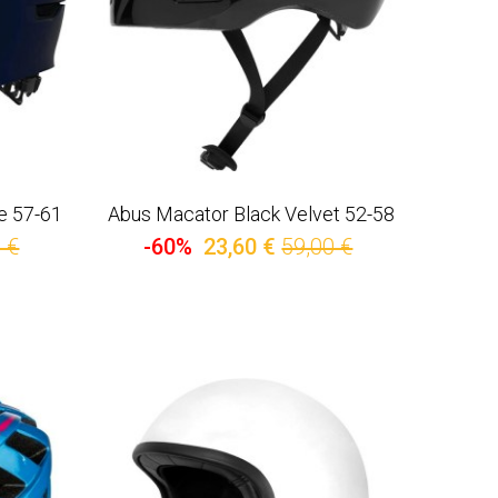
ue 57-61
Abus Macator Black Velvet 52-58
 €
-60%
23,60 €
59,00 €