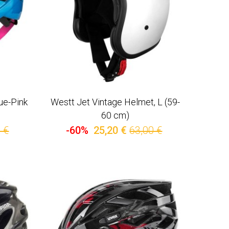
ue-Pink
Westt Jet Vintage Helmet, L (59-
60 cm)
 €
-60%
25,20 €
63,00 €