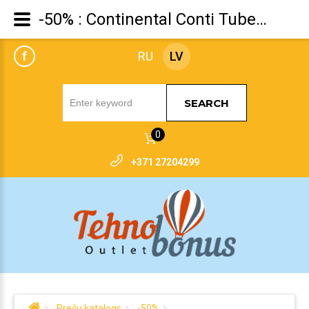
-50% : Continental Conti Tube 44-194/62-222
f
RU
LV
SEARCH
0
+371 27204299
Preču katalogs
-50%