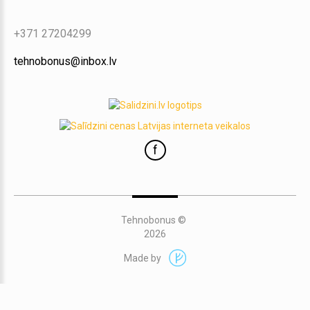
+371 27204299
tehnobonus@inbox.lv
f
Tehnobonus
©
2026
Made by