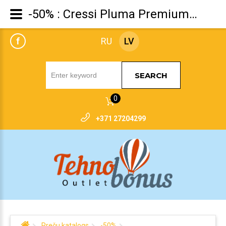
-50% : Cressi Pluma Premium Fins, size 35/36, 37/38, 41/42
f
RU
LV
SEARCH
0
+371 27204299
Preču katalogs
-50%