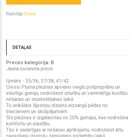
Ražotājs
Cressi
DETAĻAS
Preces kategorija: B
Jauna nocenota prece.
Izmērs - 35/36, 37/38, 41/42
Cressi Pluma pleznas apvieno vieglu polipropilēnu un
elastīgu gumiju, nodrošinot izturību un vienmērīgu kustību
niršanas un snorkelēšanas laikā.
To unikālais lāpstiņu dizains aizsargā pēdas no
triecieniem un skrāpējumiem.
Šīs pleznas ir izgatavotas no 20% gumijas, kas nodrošina
komfortu un elastību.
Tās ir saderīgas ar niršanas aprīkojumu, nodrošinot ērtu
piegulšanu ilgstošu zemūdens nodarbību laikā.