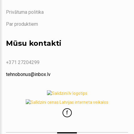
Privātuma politika
Par produktiem
Mūsu kontakti
+371 27204299
tehnobonus@inbox.lv
f