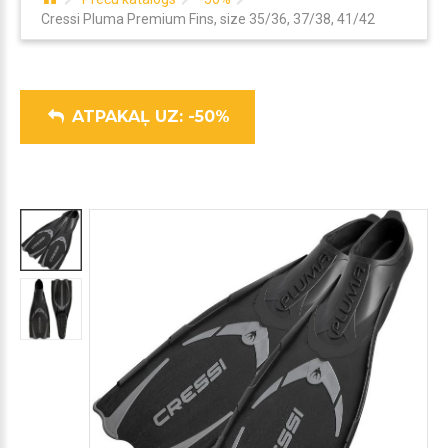
Cressi Pluma Premium Fins, size 35/36, 37/38, 41/42
ATPAKAĻ UZ: -50%