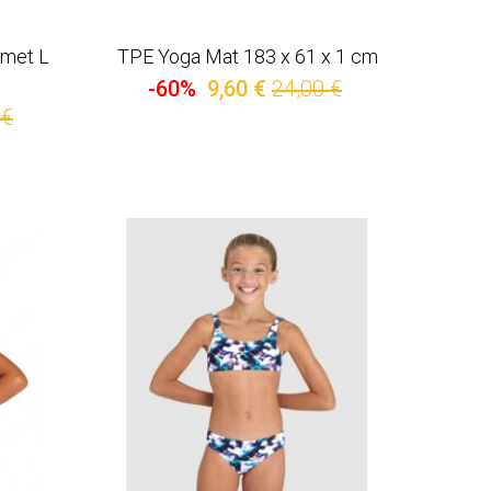
met L
TPE Yoga Mat 183 х 61 х 1 cm
-60%
9,60 €
24,00 €
 €