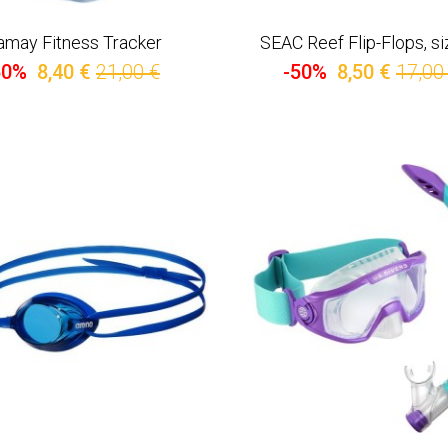
amay Fitness Tracker
SEAC Reef Flip-Flops, s
60%
8,40 €
21,00 €
-50%
8,50 €
17,00