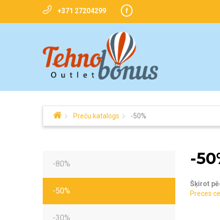
+371 27204299
f
Preču katalogs
-50%
-50
-80%
Šķirot pē
-50%
Preces ce
-30%