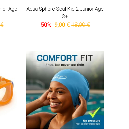
nior Age
Aqua Sphere Seal Kid 2 Junior Age
3+
 €
-50%
9,00 €
18,00 €