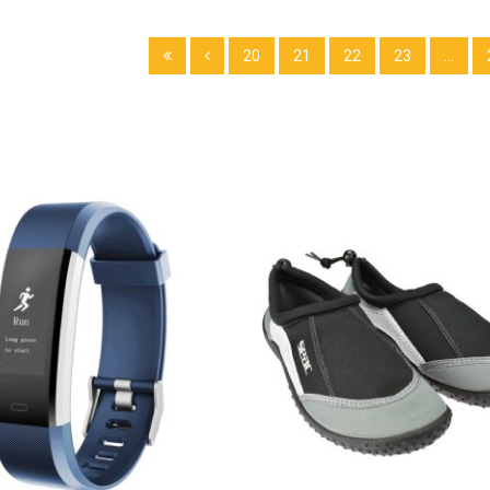
20
21
22
23
...