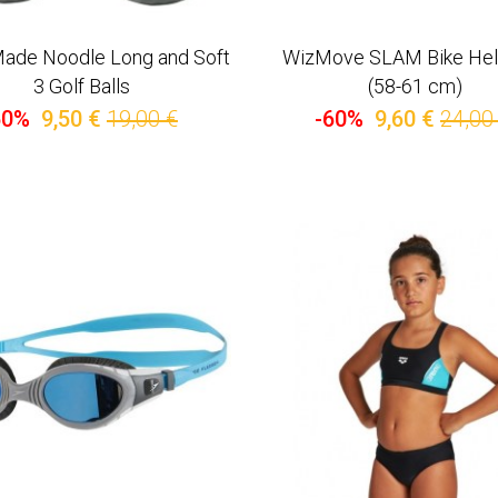
Made Noodle Long and Soft
WizMove SLAM Bike Hel
3 Golf Balls
(58-61 cm)
50%
9,50 €
19,00 €
-60%
9,60 €
24,00