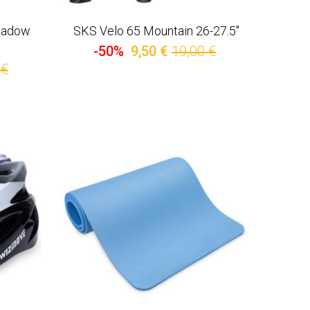
Shadow
SKS Velo 65 Mountain 26-27.5''
-50%
9,50 €
19,00 €
 €