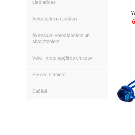
viedierīces
Y
Velosipēdi un skūteri
-
Aksesuāri velosipēdiem un
skrejriteniem
Velo-, moto apģērbs un apavi
Preces bērniem
Dažādi