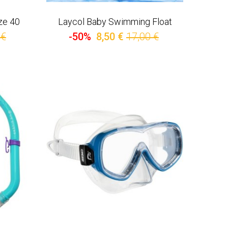
ize 40
Laycol Baby Swimming Float
 €
-50%
8,50 €
17,00 €