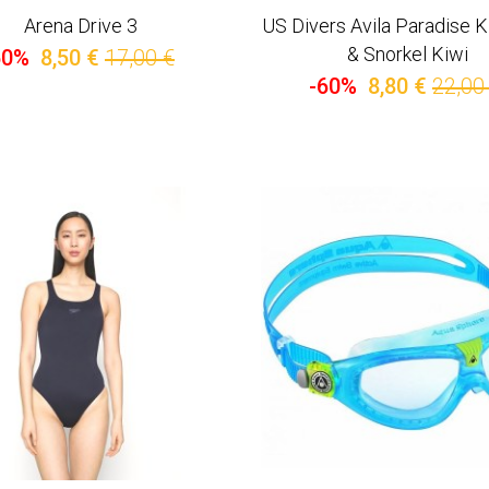
Arena Drive 3
US Divers Avila Paradise 
& Snorkel Kiwi
50%
8,50 €
17,00 €
-60%
8,80 €
22,00