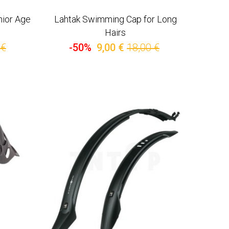
nior Age
Lahtak Swimming Cap for Long
Hairs
 €
-50%
9,00 €
18,00 €