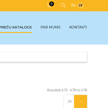
0
RU
LV
PREČU KATALOGS
PAR MUMS
KONTAKTI
Rezultāti 673 - 678 no 678
24