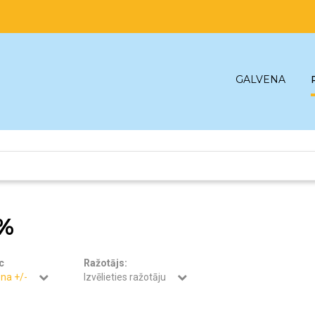
GALVENA
%
c
Ražotājs:
na +/-
Izvēlieties ražotāju