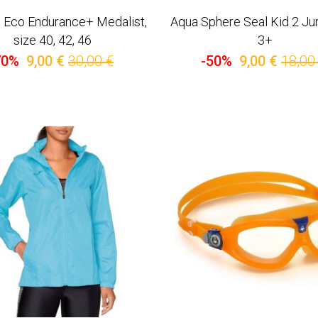
 Eco Endurance+ Medalist,
Aqua Sphere Seal Kid 2 Ju
size 40, 42, 46
3+
70%
9,00 €
30,00 €
-50%
9,00 €
18,00