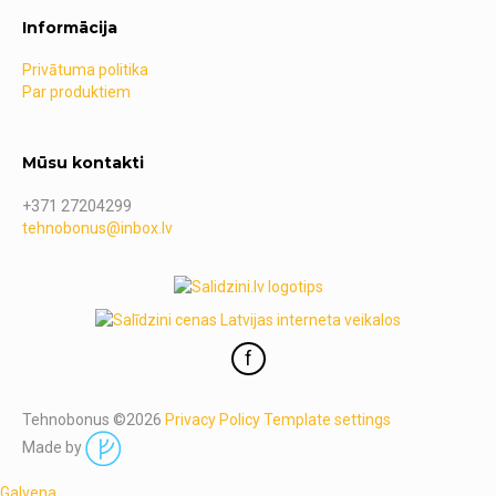
Informācija
Privātuma politika
Par produktiem
Mūsu kontakti
+371 27204299
tehnobonus@inbox.lv
f
Tehnobonus
©
2026
Privacy Policy
Template settings
Made by
Galvena