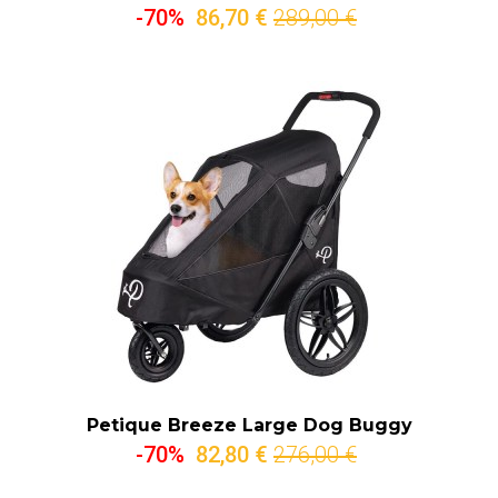
-70%
86,70 €
289,00 €
Petique Breeze Large Dog Buggy
-70%
82,80 €
276,00 €