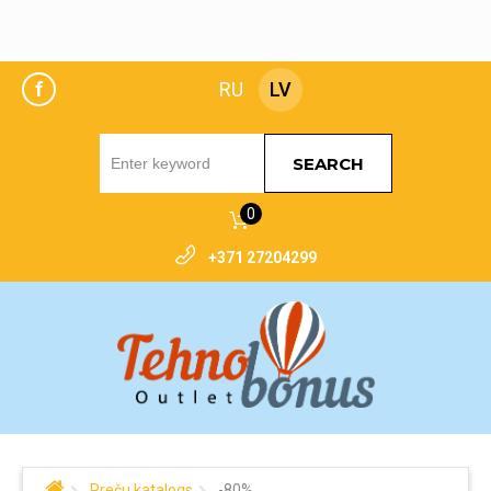
f
RU
LV
SEARCH
0
+371 27204299
Preču katalogs
-80%