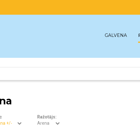
GALVENA
na
c
Ražotājs:
na +/-
Arena