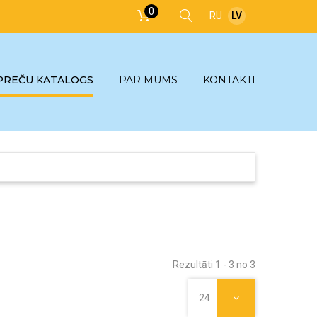
0
RU
LV
PREČU KATALOGS
PAR MUMS
KONTAKTI
Rezultāti 1 - 3 no 3
24