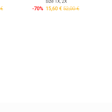
size 1X, 2X
 €
-70%
15,60 €
52,00 €