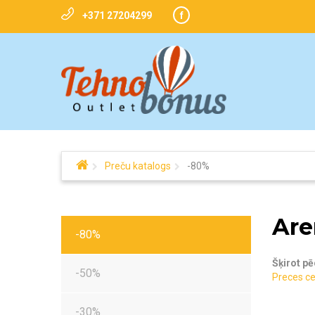
+371 27204299
f
Preču katalogs
-80%
Are
-80%
Šķirot pē
-50%
Preces ce
-30%