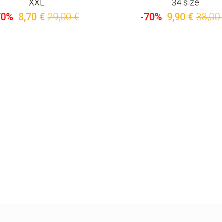
XXL
34 size
70%
8,70 €
29,00 €
-70%
9,90 €
33,00