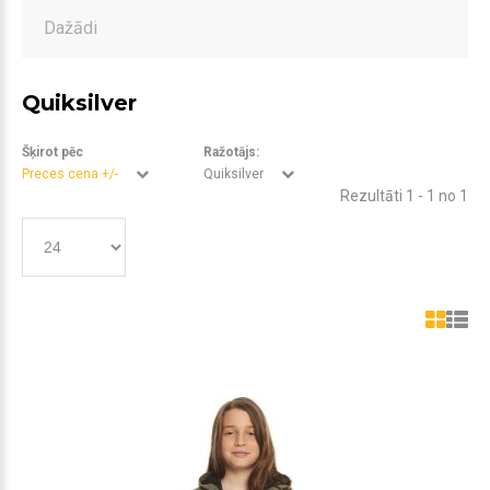
Dažādi
Quiksilver
Šķirot pēc
Ražotājs:
Preces cena +/-
Quiksilver
Rezultāti 1 - 1 no 1