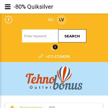
-80% Quiksilver
f
RU
LV
SEARCH
0
+371 27204299
Preču katalogs
-80%