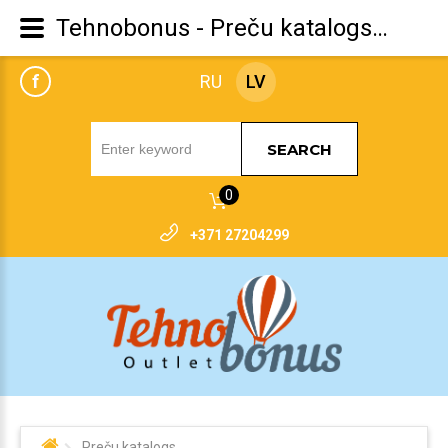
Tehnobonus - Preču katalogs Roces
f
RU
LV
SEARCH
0
+371 27204299
Preču katalogs