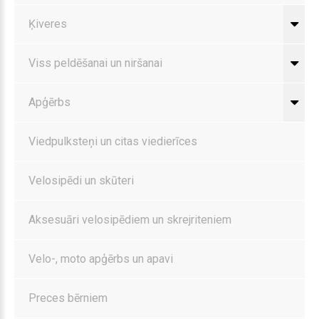
Ķiveres
Viss peldēšanai un niršanai
Apģērbs
Viedpulksteņi un citas viedierīces
Velosipēdi un skūteri
Aksesuāri velosipēdiem un skrejriteniem
Velo-, moto apģērbs un apavi
Preces bērniem