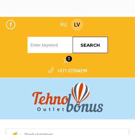
f
RU
LV
SEARCH
0
+371 27204299
Preču katalogs