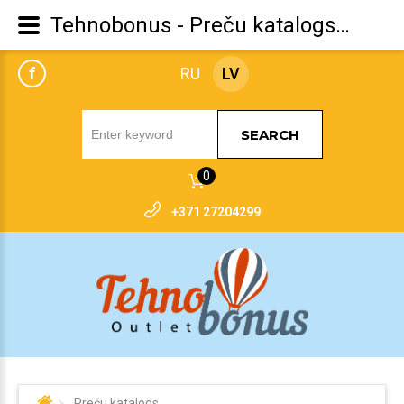
Tehnobonus - Preču katalogs Adidas
f
RU
LV
SEARCH
0
+371 27204299
Preču katalogs