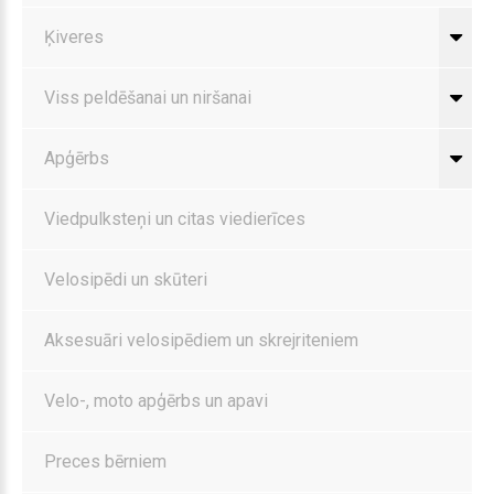
Ķiveres
Viss peldēšanai un niršanai
Apģērbs
Viedpulksteņi un citas viedierīces
Velosipēdi un skūteri
Aksesuāri velosipēdiem un skrejriteniem
Velo-, moto apģērbs un apavi
Preces bērniem