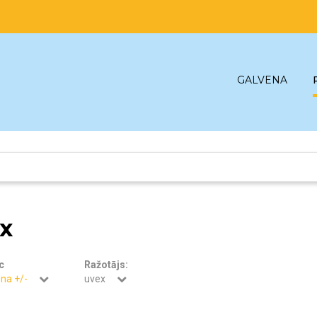
GALVENA
x
c
Ražotājs:
na +/-
uvex