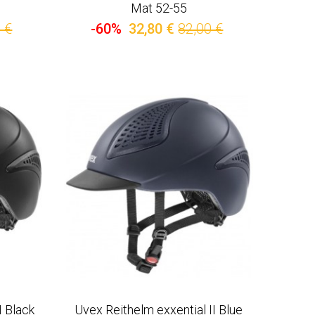
Mat 52-55
 €
-60%
32,80 €
82,00 €
I Black
Uvex Reithelm exxential II Blue