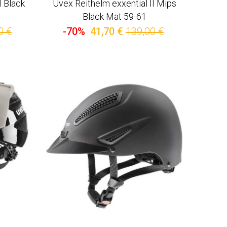
I Black
Uvex Reithelm exxential II Mips
Black Mat 59-61
0 €
-70%
41,70 €
139,00 €