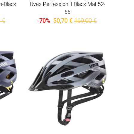
n-Black
Uvex Perfexxion II Black Mat 52-
55
 €
-70%
50,70 €
169,00 €