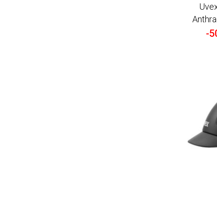
Uvex
Anthra
-5