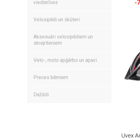
-
viedierīces
Velosipēdi un skūteri
Aksesuāri velosipēdiem un
skrejriteniem
Velo-, moto apģērbs un apavi
Preces bērniem
Dažādi
Uvex Ai