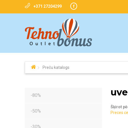
+371 27204299
f
Preču katalogs
uve
-80%
Šķirot pē
-50%
Preces ce
-30%