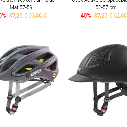
Mat 57-59
52-57 cm
0%
37,20 €
93,00 €
-40%
37,20 €
62,00