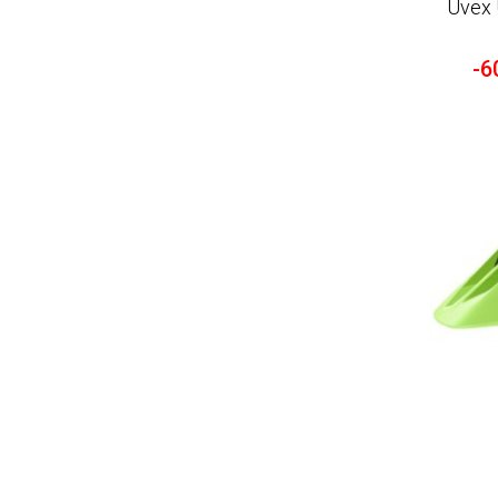
Uvex 
-6