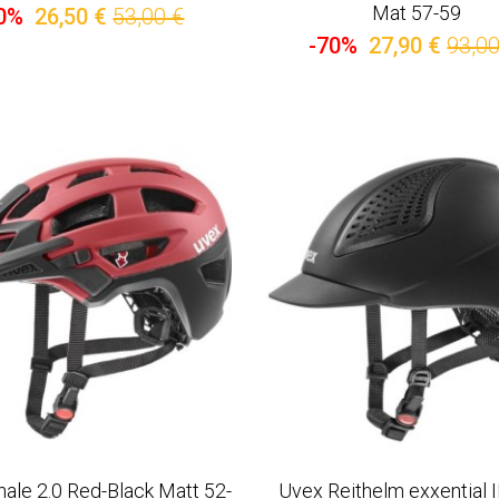
Mat 57-59
0%
26,50 €
53,00 €
-70%
27,90 €
93,00
nale 2.0 Red-Black Matt 52-
Uvex Reithelm exxential I