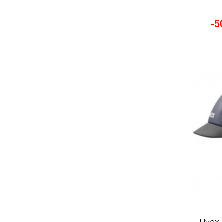
-5
Uvex 