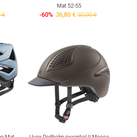
Mat 52-55
 €
-60%
36,80 €
92,00 €
ue Mat
Uvex Reithelm exxential II Mocca