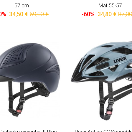
57 cm
Mat 55-57
0%
34,50 €
69,00 €
-60%
34,80 €
87,00
Reithelm exxential II Blue
Uvex Active CC Spacebl