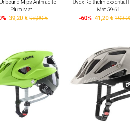
Unbound Mips Anthracite
Uvex Reithelm exxential I
Plum Mat
Mat 59-61
0%
39,20 €
98,00 €
-60%
41,20 €
103,0