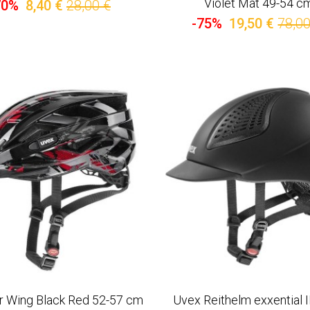
Violet Mat 49-54 c
70%
8,40 €
28,00 €
-75%
19,50 €
78,00
r Wing Black Red 52-57 cm
Uvex Reithelm exxential I