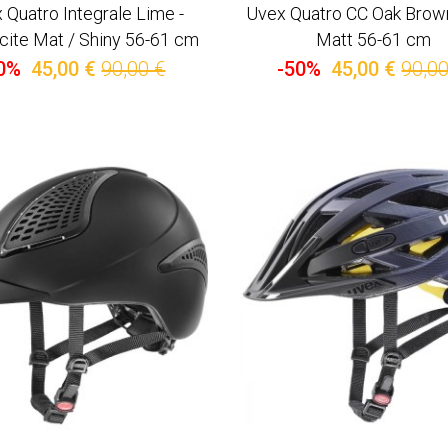
 Quatro Integrale Lime -
Uvex Quatro CC Oak Brow
cite Mat / Shiny 56-61 cm
Matt 56-61 cm
0%
45,00 €
90,00 €
-50%
45,00 €
90,00