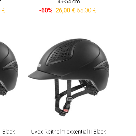
m
49-54 cm
 €
-60%
26,00 €
65,00 €
I Black
Uvex Reithelm exxential II Black