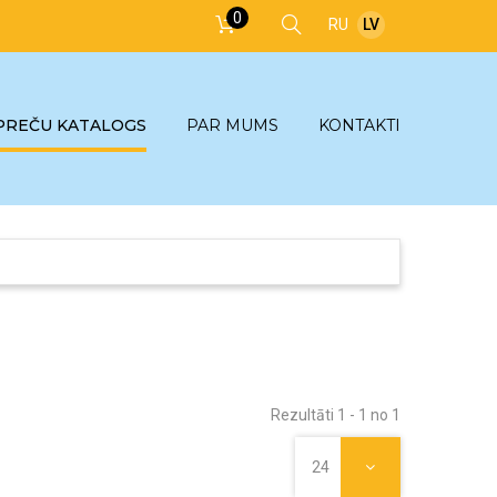
0
RU
LV
PREČU KATALOGS
PAR MUMS
KONTAKTI
Rezultāti 1 - 1 no 1
24