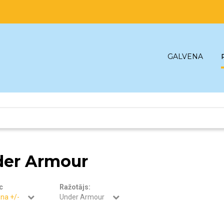
GALVENA
er Armour
c
Ražotājs:
na +/-
Under Armour