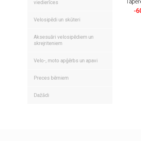
Taper
viedierīces
-6
Velosipēdi un skūteri
Aksesuāri velosipēdiem un
skrejriteniem
Velo-, moto apģērbs un apavi
Preces bērniem
Dažādi