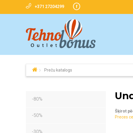
+371 27204299
f
Preču katalogs
Und
-80%
Šķirot pē
-50%
Preces ce
-30%