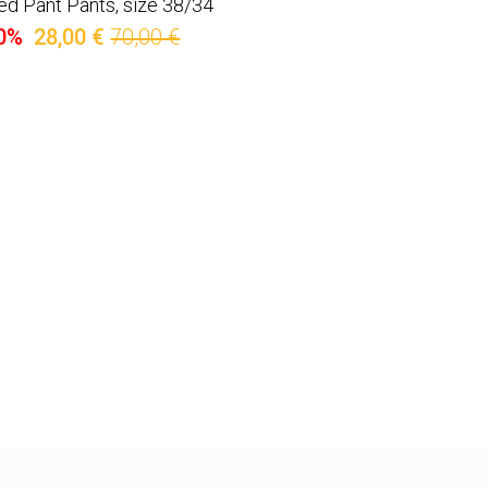
ed Pant Pants, size 38/34
0%
28,00 €
70,00 €